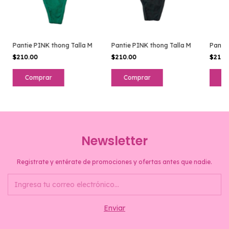
Pantie PINK thong Talla M
Pantie PINK thong Talla M
Pantie
$210.00
$210.00
$210.
Newsletter
Registrate y entérate de promociones y ofertas antes que nadie.